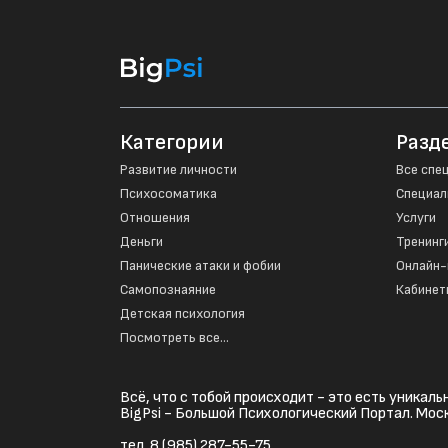
Категории
Разд
Развитие личности
Все спе
Психосоматика
Специал
Отношения
Услуги
Деньги
Тренинг
Панические атаки и фобии
Онлайн-
Самопознаяние
Кабинет
Детская психология
Посмотреть все...
Всё, что с тобой происходит - это есть уникал
BigPsi - Большой Психологический Портал. Моск
тел. 8 (985) 287-55-75