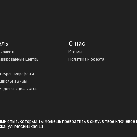
елы
О нас
циалисты
Кто мы
изированные центры
Политика и оферта
и курсы марафоны
школы и ВУЗы
ы для специалистов
ьный опыт, который ты можешь превратить в силу, в твоё ключево
ва, ул. Мясницкая 11