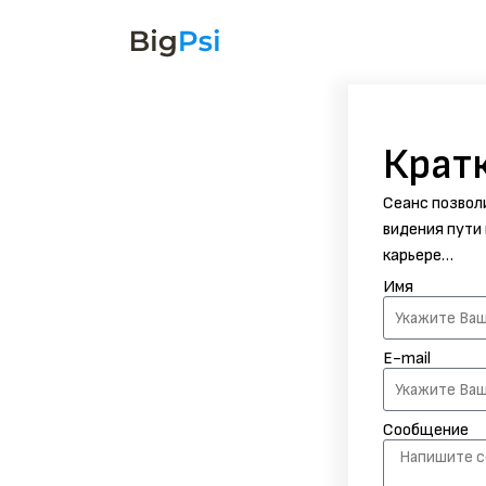
Крат
Сеанс позвол
видения пути 
карьере…
Имя
E-mail
Сообщение