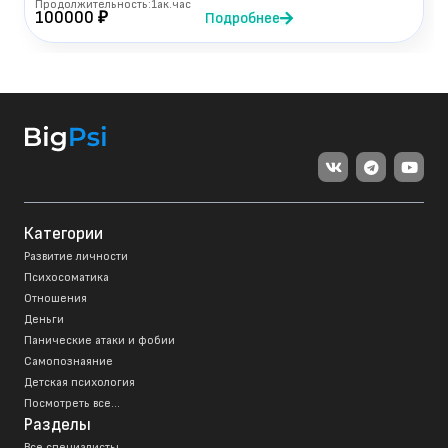
Продолжительность:
1
ак.час
100000 ₽
Подробнее
Категории
Развитие личности
Психосоматика
Отношения
Деньги
Панические атаки и фобии
Самопознаяние
Детская психология
Посмотреть все...
Разделы
Все специалисты